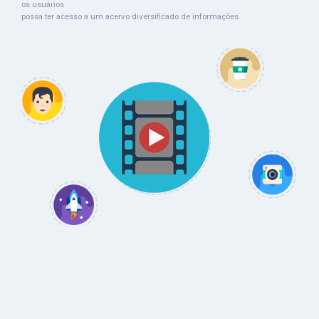
os usuários
possa ter acesso a um acervo diversificado de informações.