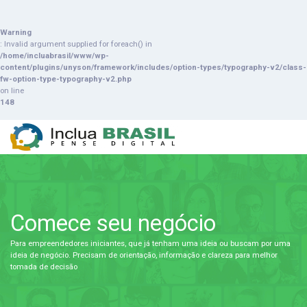
Warning
: Invalid argument supplied for foreach() in
/home/incluabrasil/www/wp-
content/plugins/unyson/framework/includes/option-types/typography-v2/class-
fw-option-type-typography-v2.php
on line
148
S
k
i
p
t
o
c
o
Comece seu negócio
n
t
e
Para empreendedores iniciantes, que já tenham uma ideia ou buscam por uma
n
ideia de negócio. Precisam de orientação, informação e clareza para melhor
t
tomada de decisão